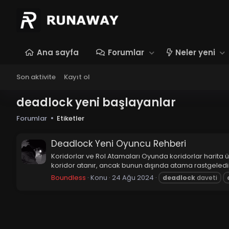
Ana sayfa
Forumlar
Neler yeni
Son aktivite
Kayıt ol
deadlock yeni başlayanlar
Forumlar
Etiketler
Deadlock Yeni Oyuncu Rehberi
Koridorlar ve Rol Atamaları Oyunda koridorlar harita üz
koridor atanır, ancak bunun dışında atama rastgeledir. 
Boundless
Konu
24 Ağu 2024
deadlock
daveti