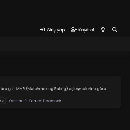
Giriş yap
Kayıt ol
unculara gizli MMR (Matchmaking Rating) eşleşmelerine göre
Yanıtlar: 0
Forum:
Deadlock
ck