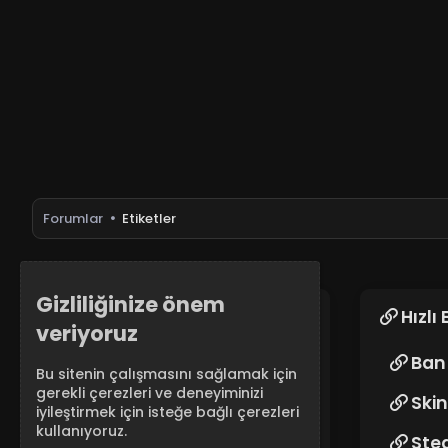
Forumlar
Etiketler
Gizliliğinize önem
RunAway CS2 Sunucuları
Hızlı 
veriyoruz
RunAway CS2 topluluk sunucuları,
Ban 
Bu sitenin çalışmasını sağlamak için
yüksek fps ve düşük pingin tadını
gerekli çerezleri ve deneyiminizi
çıkarın. Retake, DM, Surf, Arena,
Skin
iyileştirmek için isteğe bağlı çerezleri
Awp ve daha fazlası!
kullanıyoruz.
Ste