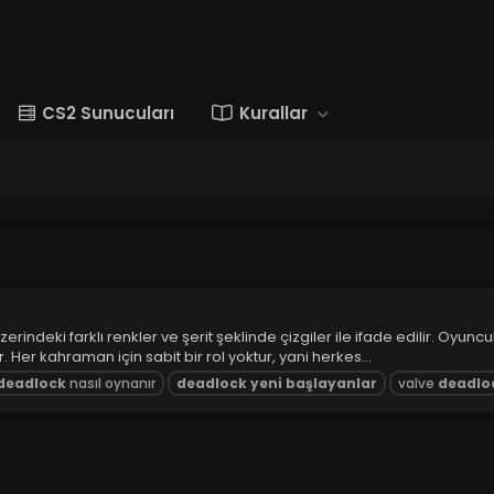
CS2 Sunucuları
Kurallar
erindeki farklı renkler ve şerit şeklinde çizgiler ile ifade edilir. Oy
Her kahraman için sabit bir rol yoktur, yani herkes...
deadlock
nasıl oynanır
deadlock
yeni
başlayanlar
valve
deadlo