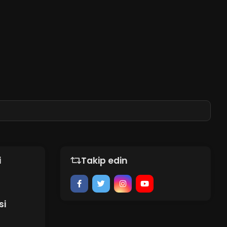
i
Takip edin
si