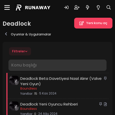
Deadlock
Yeni konu aç
Oyunlar & Uygulamalar
Filtreler
S
Deadlock Beta Davetiyesi Nasıl Alınır (Valve
a
Yeni Oyun)
Boundless
b
Yanıtlar
15
5 Kas 2024
i
t
S
M
Deadlock Yeni Oyuncu Rehberi
Boundless
a
a
Yanıtlar
0
24 Ağu 2024
b
k