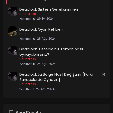
i
a
Deadlock Sistem Gereksinimleri
t
l
Boundless
e
Yanıtlar
0
26 Eyl 2024
Deadlock Oyun Rehberi
mRc
Yanıtlar
0
28 Ağu 2024
Deadlock'u istediğiniz zaman nasıl
oynayabilirsiniz?
Boundless
Yanıtlar
0
24 Ağu 2024
M
Deadlock'ta Bölge Nasıl Değiştirilir [Farklı
a
Sunucularda Oynayın]
Boundless
k
Yanıtlar
1
22 Ağu 2024
a
l
e
Yeni Konular