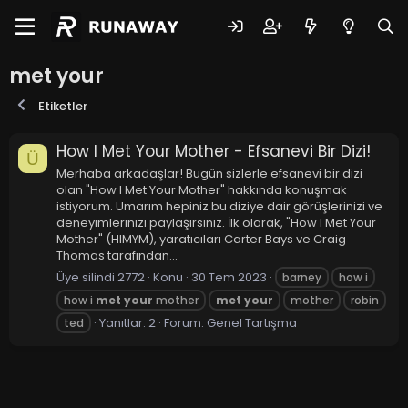
met your
Etiketler
How I Met Your Mother - Efsanevi Bir Dizi!
Ü
Merhaba arkadaşlar! Bugün sizlerle efsanevi bir dizi
olan "How I Met Your Mother" hakkında konuşmak
istiyorum. Umarım hepiniz bu diziye dair görüşlerinizi ve
deneyimlerinizi paylaşırsınız. İlk olarak, "How I Met Your
Mother" (HIMYM), yaratıcıları Carter Bays ve Craig
Thomas tarafından...
Üye silindi 2772
Konu
30 Tem 2023
barney
how i
how i
met
your
mother
met
your
mother
robin
Yanıtlar: 2
Forum:
Genel Tartışma
ted