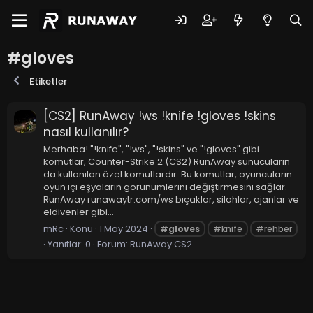
#gloves
Etiketler
[CS2] RunAway !ws !knife !gloves !skins
nasıl kullanılır?
Merhaba! "!knife", "!ws", "!skins" ve "!gloves" gibi
komutlar, Counter-Strike 2 (CS2) RunAway sunucuların
da kullanılan özel komutlardır. Bu komutlar, oyuncuların
oyun içi eşyaların görünümlerini değiştirmesini sağlar.
RunAway runawaytr.com/ws bıçaklar, silahlar, ajanlar ve
eldivenler gibi...
mRc
Konu
1 May 2024
#gloves
#knife
#rehber
Yanıtlar: 0
Forum:
RunAway CS2