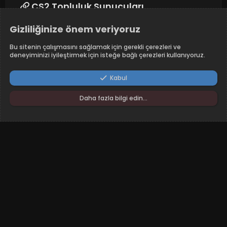
CS2 Topluluk Sunucuları
Gizliliğinize önem veriyoruz
Takip edin
Bu sitenin çalışmasını sağlamak için gerekli çerezleri ve
deneyiminizi iyileştirmek için isteğe bağlı çerezleri kullanıyoruz.
Kabul
Daha fazla bilgi edin…
RunAway - Dark
Türkçe (TR)
Şartlar ve kurallar
Yardım
Ana sayfa
R
S
S