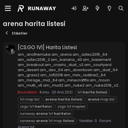
arena harita listesi
Etiketler
[CS:GO 1V1] Harita Listesi
am_anothernuke am_arena am_aztec2015_64
am_aztec2018_2 am_banana_40 am_basement
am_breakout am_crashz_dust_v2 am_courtyard
am_desert am_dev_64 am_downtown am_dust_64
am_grass2 am_loft2018 am_mini_redline2_64
am_mirage_mid_64 am_minecraftfix am_moon
am_multi_v6 am_must2 am_nuke2 am_nuke2018_v2...
Boundless
Konu
20 Ara 2021
1v1
harita
listesi
1v1 map list
arena
harita
listesi
arena
map list
csgo 1v1
harita
ları
csgo 1v1 mapleri
runaway
arena
1v1
harita
ları
Yanıtlar: 0
Forum:
runaway
arena
1v1 map
listesi
Arena 1v1