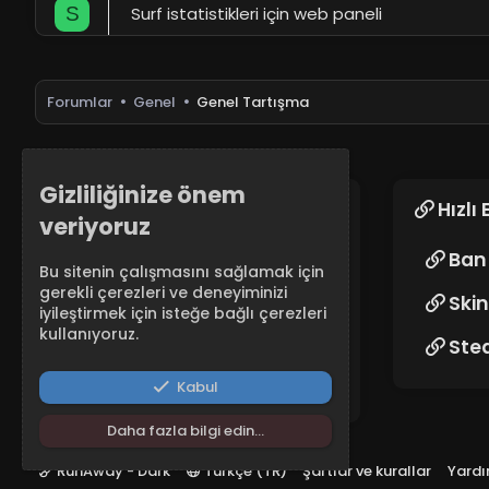
Surf istatistikleri için web paneli
S
Forumlar
Genel
Genel Tartışma
Gizliliğinize önem
RunAway CS2 Sunucuları
Hızlı 
veriyoruz
RunAway CS2 topluluk sunucuları,
Ban 
Bu sitenin çalışmasını sağlamak için
yüksek fps ve düşük pingin tadını
gerekli çerezleri ve deneyiminizi
çıkarın. Retake, DM, Surf, Arena,
Skin
iyileştirmek için isteğe bağlı çerezleri
Awp ve daha fazlası!
kullanıyoruz.
Ste
Kabul
Daha fazla bilgi edin…
RunAway - Dark
Türkçe (TR)
Şartlar ve kurallar
Yard