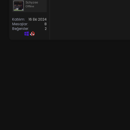
n
h
Schyzee
Offline
i
Katılım
16 Eki 2024
Mesajlar
8
Beğeniler
2