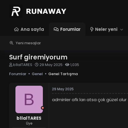
Ana sayfa
Forumlar
Neler yeni
Yeni mesajlar
Surf giremiyorum
K
B
b1lalTARES
29 May 2025
1,035
o
a
Forumlar
Genel
Genel Tartışma
n
ş
u
l
y
a
29 May 2025
u
n
B
b
g
adminler afk ları atsa çok güzel ol
a
ı
ş
ç
l
t
a
a
b1lalTARES
t
r
Üye
a
i