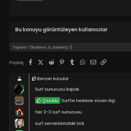
Bu konuyu görüntüleyen kullanıcılar
Toplam: 1 (Kullanıcı: 0, ziyaretçi: 1)
Facebook
X (Twitter)
Reddit
Pinterest
Tumblr
WhatsApp
E-posta
Link
Paylaş:
Benzer konular
Surf sunucusu kapalı
Surfte herkese söven kişi.
Çözüldü
tier 2-3 surf sunucusu
surf serverlarındaki tick