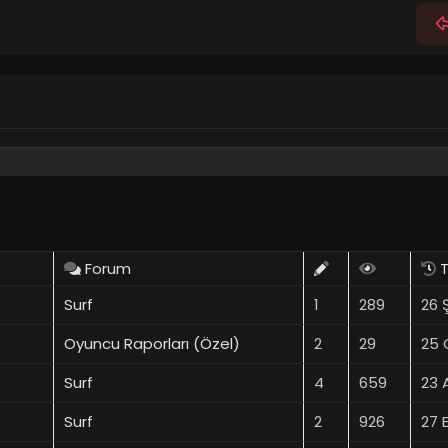
Forum
T
Surf
1
289
26 
Oyuncu Raporları (Özel)
2
29
25 
Surf
4
659
23 
Surf
2
926
27 