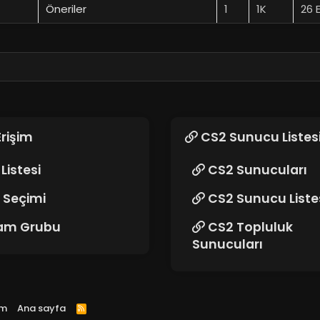
Öneriler
1
1K
26 
Erişim
CS2 Sunucu Listes
Listesi
CS2 Sunucuları
 Seçimi
CS2 Sunucu Liste
am Grubu
CS2 Topluluk
Sunucuları
ım
Ana sayfa
R
S