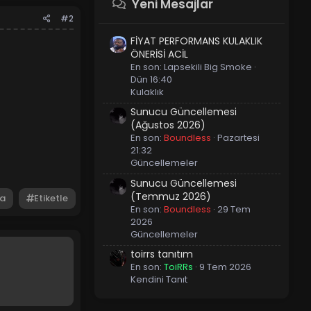
Yeni Mesajlar
#2
FİYAT PERFORMANS KULAKLIK
ÖNERİSİ ACİL
En son:
Lapsekili Big Smoke
Dün 16:40
Kulaklık
Sunucu Güncellemesi
(Ağustos 2026)
En son:
Boundless
Pazartesi
21:32
Güncellemeler
Sunucu Güncellemesi
(Temmuz 2026)
a
Etiketle
En son:
Boundless
29 Tem
2026
Güncellemeler
toirrs tanıtım
En son:
ToiRRs
9 Tem 2026
Kendini Tanıt