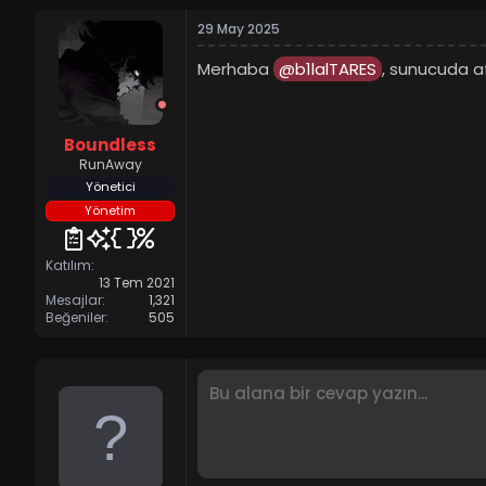
29 May 2025
Merhaba
@b1lalTARES
, sunucuda a
Boundless
RunAway
Yönetici
Yönetim
Katılım
13 Tem 2021
Mesajlar
1,321
Beğeniler
505