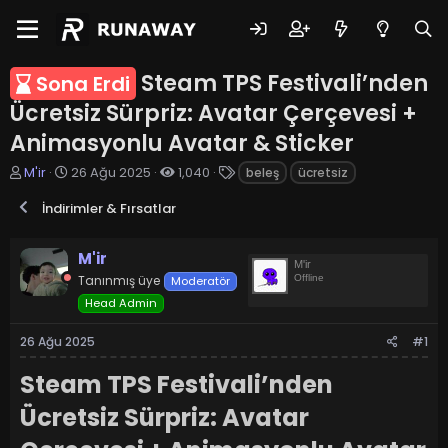
Steam TPS Festivali’nden
Sona Erdi
Ücretsiz Sürpriz: Avatar Çerçevesi +
Animasyonlu Avatar & Sticker
K
B
E
M'ir
26 Ağu 2025
1,040
beleş
ücretsiz
o
a
t
n
ş
i
İndirimler & Fırsatlar
u
l
k
y
a
e
M'ir
u
n
t
M'ir
b
g
l
Tanınmış üye
Offline
Moderatör
a
ı
e
Head Admin
ş
ç
r
l
t
26 Ağu 2025
#1
a
a
t
r
Steam TPS Festivali’nden
a
i
n
h
Ücretsiz Sürpriz: Avatar
i