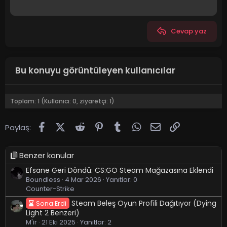
Cevap yaz
Bu konuyu görüntüleyen kullanıcılar
Toplam: 1 (Kullanıcı: 0, ziyaretçi: 1)
Facebook
X (Twitter)
Reddit
Pinterest
Tumblr
WhatsApp
E-posta
Link
Paylaş:
Benzer konular
Efsane Geri Döndü: CS:GO Steam Mağazasına Eklendi
Boundless
4 Mar 2026
Yanıtlar: 0
Counter-Strike
Steam Beleş Oyun Profili Dağıtıyor (Dying
Sona Erdi
Light 2 Benzeri)
M'ir
21 Eki 2025
Yanıtlar: 2