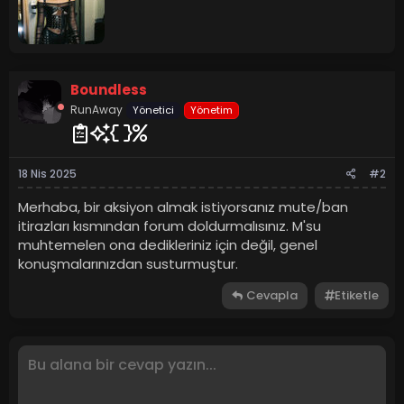
e
t
r
t
:
e
n
b
Boundless
y
RunAway
Yönetici
Yönetim
18 Nis 2025
#2
Merhaba, bir aksiyon almak istiyorsanız mute/ban
itirazları kısmından forum doldurmalısınız. M'su
muhtemelen ona dedikleriniz için değil, genel
konuşmalarınızdan susturmuştur.
Cevapla
Etiketle