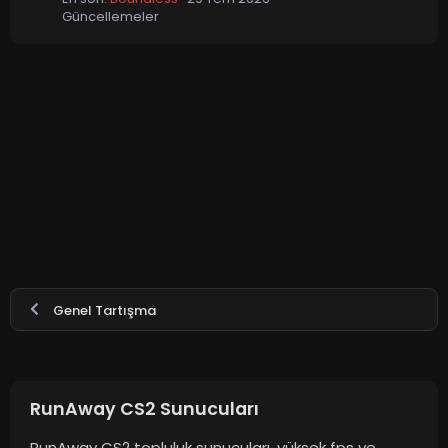
Güncellemeler
Genel Tartışma
RunAway CS2 Sunucuları
RunAway CS2 topluluk sunucuları, yüksek fps ve