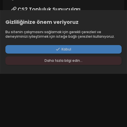
CS2 Topluluk Sunucuları
Gizliliğinize önem veriyoruz
Takip edin
Bu sitenin çalışmasını sağlamak için gerekli çerezleri ve
deneyiminizi iyileştirmek için isteğe bağlı çerezleri kullanıyoruz.
Kabul
Daha fazla bilgi edin…
RunAway - Dark
Türkçe (TR)
Şartlar ve kurallar
Yardım
Ana sayfa
R
S
S