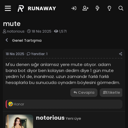
mute
K
B
notorious
18 Nis 2025
1,571
o
a
Genel Tartışma
n
ş
u
l
y
a
18 Nis 2025
Yanıtlar: 1
u
n
b
g
M'su denen sığır anlamsız yere mute atıyor. adam
a
ı
bana bot diyor ben kolaysın dedim diye 1 gün mute
ş
ç
yedim 1v1 de, inanılmaz. uzun zamandır farklı farklı
l
t
hesaplarla bu sunucuda oynadım böylesini görmedim.
a
a
t
r
Cevapla
Etiketle
a
i
n
h
i
T
Honor
e
p
W
notorious
k
Yeni üye
r
i
i
l