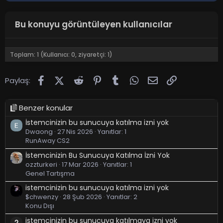
Bu konuyu görüntüleyen kullanıcılar
Toplam: 1 (Kullanıcı: 0, ziyaretçi: 1)
Facebook
X (Twitter)
Reddit
Pinterest
Tumblr
WhatsApp
E-posta
Link
Paylaş:
Benzer konular
İstemcinizin bu sunucuya katılma izni yok
Dwaong
27 Nis 2026
Yanıtlar: 1
RunAway CS2
İstemcinizin Bu Sunucuya Katılma İzni Yok
ozzturkeri
17 Mar 2026
Yanıtlar: 1
Genel Tartışma
istemcinizin bu sunucuya katılma izni yok
$chwenzy
28 Şub 2026
Yanıtlar: 2
Konu Dışı
istemcinizin bu sunucuya katılmaya izni yok