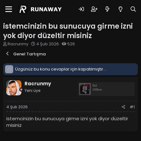
istemcinizin bu sunucuya girme izni
yok diyor düzeltir misiniz
K
B
Racrunmy
4 Şub 2026
526
o
a
Genel Tartışma
n
ş
u
l
y
a
Üzgünüz bu konu cevaplar için kapatılmıştır...
u
n
b
g
a
Racrunmy
ı
bız
ş
ç
Yeni üye
Offline
l
t
a
a
t
r
4 Şub 2026
#1
a
i
n
h
istemcinizin bu sunucuya girme izni yok diyor düzeltir
i
misiniz