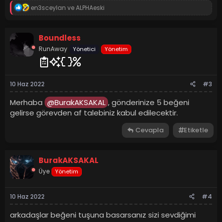
T
en3sceylan
ve
ALPHAeski
e
p
k
Boundless
i
l
RunAway
Yönetici
Yönetim
e
r
:
10 Haz 2022
#3
Merhaba
@BurakAKSAKAL
, gönderinize 5 beğeni
gelirse görevden af talebiniz kabul edilecektir.
Cevapla
Etiketle
BurakAKSAKAL
Üye
Yönetim
10 Haz 2022
#4
arkadaşlar beğeni tuşuna basarsanız sizi sevdiğimi