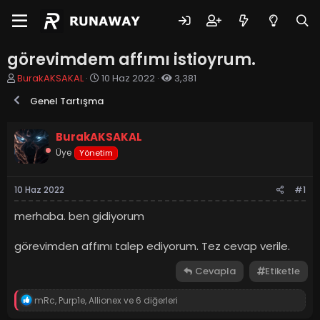
görevimdem affımı istioyrum.
K
B
BurakAKSAKAL
10 Haz 2022
3,381
o
a
Genel Tartışma
n
ş
u
l
y
a
BurakAKSAKAL
u
n
Üye
Yönetim
b
g
a
ı
ş
ç
10 Haz 2022
#1
l
t
a
a
merhaba. ben gidiyorum
t
r
a
i
n
h
görevimden affımı talep ediyorum. Tez cevap verile.
i
Cevapla
Etiketle
T
mRc
,
Purp1e
,
Allionex
ve 6 diğerleri
e