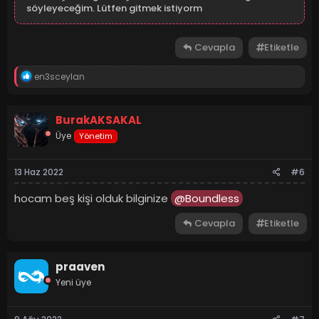
söyleyeceğim. Lütfen gitmek istiyorm
Cevapla
Etiketle
T
en3sceylan
e
p
k
BurakAKSAKAL
i
l
Üye
Yönetim
e
r
:
13 Haz 2022
#6
hocam beş kişi olduk bilginize
@Boundless
Cevapla
Etiketle
praaven
Yeni üye