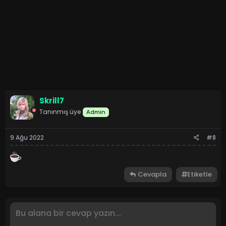
Skrill7
Tanınmış üye
Admin
9 Ağu 2022
#8
Cevapla
Etiketle