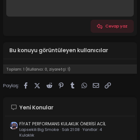
Cevap yaz
Bu konuyu görüntüleyen kullanıcılar
Toplam: 1 (Kullanıcı: 0, ziyaretçi: 1)
Facebook
X (Twitter)
Reddit
Pinterest
Tumblr
WhatsApp
E-posta
Link
Paylaş:
Yeni Konular
FİYAT PERFORMANS KULAKLIK ÖNERİSİ ACİL
Lapsekili Big Smoke
Salı 21:08
Yanıtlar: 4
Kulaklık