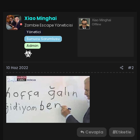
Xiao Minghai
Xiao Minghai
Zombie Escape Yöneticisi
Offline
Yönetici
Sunucu Sorumlusu
Admin
10 Haz 2022
#2
Cevapla
Etiketle