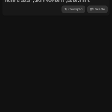
indirilir ufaktan yardım ederseniz çok sevinirim.
Cevapla
Etiketle