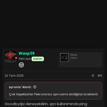
Wasp35
Wasp
Yeni üye
Offline
Admin
22 Tem 2025
#5
syronix' Alıntı:
Çok teşekkürler Peki sınırsız vpn varmı bildiğiniz bi eklenti
Goodbydpi deneyebilirin, vpn kullanımında ping