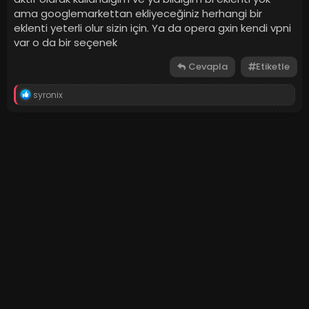
ama googlemarkettan ekliyeceğiniz herhangi bir
eklenti yeterli olur sizin için. Ya da opera gxin kendi vpni
var o da bir seçenek
Cevapla
Etiketle
T
syronix
e
p
k
i
l
e
r
: