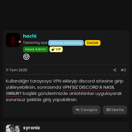
hachi
Tanınmış üye
Sunucu Sorumlusu
Destek
Head Admin
VIP
11 Tem 2025
#2
Kullandığın tarayıcıya VPN ekleyip discord sitesine girip
yükleyebilirsin, sonrasında
VPN’SIZ DISCORD’A NASIL
GIRILIR?
başlıklı gönderimizde anlatılanları uygulayarak
sorunsuz şekilde giriş yapabilirsin.
Cevapla
Etiketle
syronix