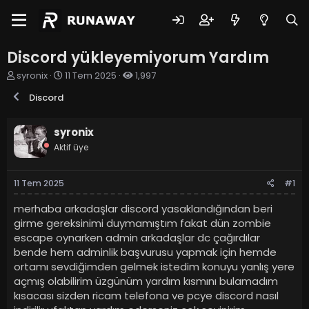
Discord yükleyemiyorum Yardım
K
B
syronix
11 Tem 2025
1,997
o
a
Discord
n
ş
u
l
y
a
syronix
u
n
Aktif üye
b
g
a
ı
ş
ç
11 Tem 2025
#1
l
t
a
a
merhaba arkadaşlar discord yasaklandığından beri
t
r
girme gereksinimi duymamıştım fakat dün zombie
a
i
n
h
escape oynarken admin arkadaşlar dc çağırdılar
i
bende hem adminlik başvurusu yapmak için hemde
ortamı sevdiğimden gelmek istedim konuyu yanlış yere
açmış olabilirim üzgünüm yardım kısmını bulamadım
kısacası sizden ricam telefona ve pcye discord nasıl