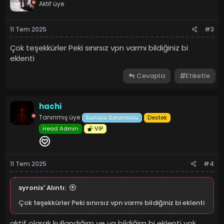
Aktif üye
11 Tem 2025
#3
Çok teşekkürler Peki sınırsız vpn varmı bildiğiniz bi
eklenti
Cevapla
Etiketle
hachi
Tanınmış üye
Sunucu Sorumlusu
Destek
Head Admin
VIP
11 Tem 2025
#4
syronix' Alıntı:
Çok teşekkürler Peki sınırsız vpn varmı bildiğiniz bi eklenti
aktif olarak kullandığım ve ya bildiğim bi eklenti yok