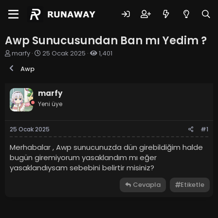
Awp Sunucusundan Ban mı Yedim ?
K
B
marfy
25 Ocak 2025
1,401
o
a
Awp
n
ş
u
l
y
a
marfy
u
n
Yeni üye
b
g
a
ı
ş
ç
25 Ocak 2025
#1
l
t
a
a
Merhabalar , Awp sunucunuzda dün girebildiğim halde
t
r
bugün giremiyorum yasaklandım mı eğer
a
i
n
h
yasaklandıysam sebebini belirtir misiniz?
i
Cevapla
Etiketle