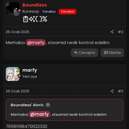
Boundless
RunAway
Yönetici
Yönetim
25 Ocak 2025
#2
Merhaba
@marfy
, steamid nedir kontrol edelim
Cevapla
Etiketle
marfy
Yeni üye
26 Ocak 2025
#3
Boundless' Alıntı:
@marfy
Merhaba
, steamid nedir kontrol edelim
76561199470022332