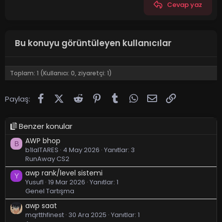
Cevap yaz
Bu konuyu görüntüleyen kullanıcılar
Toplam: 1 (Kullanıcı: 0, ziyaretçi: 1)
Facebook
X (Twitter)
Reddit
Pinterest
Tumblr
WhatsApp
E-posta
Link
Paylaş:
Benzer konular
AWP bhop
B
b1lalTARES
4 May 2026
Yanıtlar: 3
RunAway CS2
awp rank/level sistemi
Y
Yusufl
19 Mar 2026
Yanıtlar: 1
Genel Tartışma
awp saat
mqrtthfinest
30 Ara 2025
Yanıtlar: 1