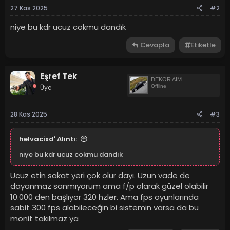
27 Kas 2025
#2
niye bu kdr ucuz cokmu dandık
Cevapla
Etiketle
Eşref Tek
DEKOR AIM
Üye
Offline
28 Kas 2025
#3
helvacixd' Alıntı:
niye bu kdr ucuz cokmu dandık
Ucuz etin sakat yeri çok olur dayı. Uzun vade de
dayanmaz sanmıyorum ama f/p olarak güzel olabilir
10.000 den başlıyor 320 hzler. Ama fps oyunlarında
sabit 300 fps alabileceğin bi sistemin varsa da bu
monit takılmaz ya