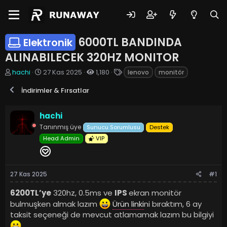
6000TL BANDINDA
Elektronik
ALINABILECEK 320HZ MONITOR
K
B
E
hachi
27 Kas 2025
1,180
lenovo
monitör
o
a
t
n
ş
i
İndirimler & Fırsatlar
u
l
k
y
a
e
hachi
u
n
t
b
g
l
Tanınmış üye
Sunucu Sorumlusu
Destek
a
ı
e
Head Admin
VIP
ş
ç
r
l
t
a
a
t
r
27 Kas 2025
#1
a
i
n
h
6200TL’ye
320hz, 0.5ms ve
IPS
ekran monitör
i
bulmuşken almak lazım
Ürün linki
ni bıraktım, 6 ay
taksit seçeneği de mevcut atlamamak lazım bu bilgiyi