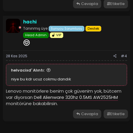
Cevapla
Etiketle
hachi
Tanınmış üye
Sunucu Sorumlusu
Destek
Head Admin
VIP
28 Kas 2025
#4
helvacixd' Alıntı:
niye bu kdr ucuz cokmu dandık
Lenovo monitörlere benim çok güvenim yok, bütcem
var diyorsan
Dell Alienware 320hz 0.5MS AW2525HM
monitörüne bakabilirsin.
Cevapla
Etiketle