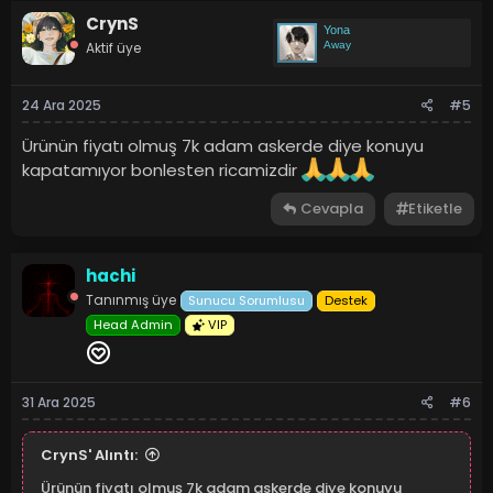
CrynS
Yona
Aktif üye
Away
24 Ara 2025
#5
Ürünün fiyatı olmuş 7k adam askerde diye konuyu
kapatamıyor bonlesten ricamizdir
Cevapla
Etiketle
hachi
Tanınmış üye
Sunucu Sorumlusu
Destek
Head Admin
VIP
31 Ara 2025
#6
CrynS' Alıntı:
Ürünün fiyatı olmuş 7k adam askerde diye konuyu