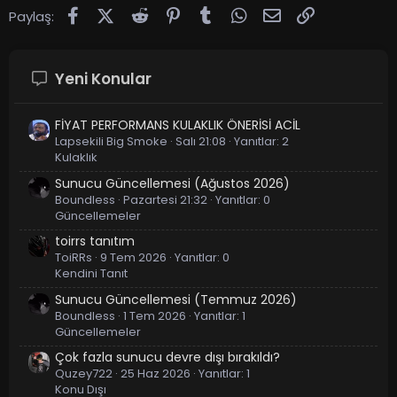
Facebook
X (Twitter)
Reddit
Pinterest
Tumblr
WhatsApp
E-posta
Link
Paylaş:
Yeni Konular
FİYAT PERFORMANS KULAKLIK ÖNERİSİ ACİL
Lapsekili Big Smoke
Salı 21:08
Yanıtlar: 2
Kulaklık
Sunucu Güncellemesi (Ağustos 2026)
Boundless
Pazartesi 21:32
Yanıtlar: 0
Güncellemeler
toirrs tanıtım
ToiRRs
9 Tem 2026
Yanıtlar: 0
Kendini Tanıt
Sunucu Güncellemesi (Temmuz 2026)
Boundless
1 Tem 2026
Yanıtlar: 1
Güncellemeler
Çok fazla sunucu devre dışı bırakıldı?
Quzey722
25 Haz 2026
Yanıtlar: 1
Konu Dışı