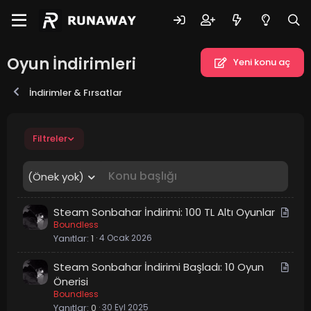
Oyun İndirimleri
Yeni konu aç
İndirimler & Fırsatlar
Filtreler
(Önek yok)
M
Steam Sonbahar İndirimi: 100 TL Altı Oyunlar
Boundless
a
Yanıtlar
1
4 Ocak 2026
k
a
M
Steam Sonbahar İndirimi Başladı: 10 Oyun
l
a
Önerisi
e
Boundless
k
Yanıtlar
0
30 Eyl 2025
a