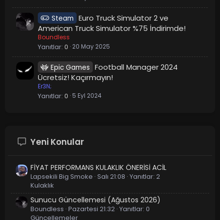
l
Euro Truck Simulator 2 ve
Steam
e
American Truck Simulator %75 İndirimde!
Boundless
Yanıtlar
0
20 May 2025
Football Manager 2024
Epic Games
Ücretsiz! Kaçırmayın!
Er3N;
Yanıtlar
0
5 Eyl 2024
Yeni Konular
FİYAT PERFORMANS KULAKLIK ÖNERİSİ ACİL
Lapsekili Big Smoke
Salı 21:08
Yanıtlar: 2
Kulaklık
Sunucu Güncellemesi (Ağustos 2026)
Boundless
Pazartesi 21:32
Yanıtlar: 0
Güncellemeler