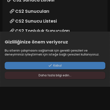
CS2 Sunucu Listesi
CS2 Sunucuları
CS2 Sunucu Listesi
CS2 Topluluk Sunucuları
Gizliliğinize önem veriyoruz
Takip edin
Bu sitenin çalışmasını sağlamak için gerekli çerezleri ve
deneyiminizi iyileştirmek için isteğe bağlı çerezleri kullanıyoruz.
Kabul
Daha fazla bilgi edin…
RunAway - Dark
Türkçe (TR)
Şartlar ve kurallar
Yardım
Ana sayfa
R
S
S