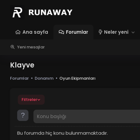
Ana sayfa
Forumlar
Neler yeni
Yeni mesajlar
Klayve
Forumlar
Donanım
Oyun Ekipmanları
Filtreler
Bu forumda hiç konu bulunmamaktadır.