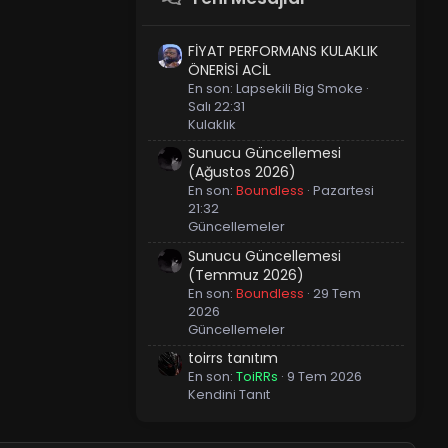
FİYAT PERFORMANS KULAKLIK
ÖNERİSİ ACİL
En son:
Lapsekili Big Smoke
Salı 22:31
Kulaklık
Sunucu Güncellemesi
(Ağustos 2026)
En son:
Boundless
Pazartesi
21:32
Güncellemeler
Sunucu Güncellemesi
(Temmuz 2026)
En son:
Boundless
29 Tem
2026
Güncellemeler
toirrs tanıtım
En son:
ToiRRs
9 Tem 2026
Kendini Tanıt