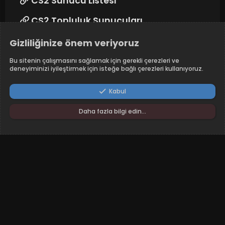
CS2 Sunucu Listesi
CS2 Topluluk Sunucuları
Gizliliğinize önem veriyoruz
Takip edin
Bu sitenin çalışmasını sağlamak için gerekli çerezleri ve
deneyiminizi iyileştirmek için isteğe bağlı çerezleri kullanıyoruz.
Kabul
Daha fazla bilgi edin…
RunAway - Dark
Türkçe (TR)
Şartlar ve kurallar
Yardım
Ana sayfa
R
S
S