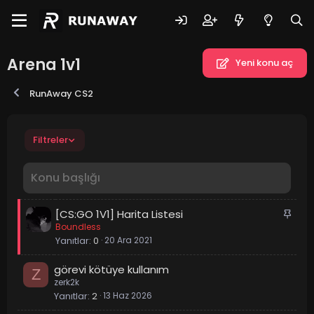
Arena 1v1
Yeni konu aç
RunAway CS2
Filtreler
S
[CS:GO 1V1] Harita Listesi
Boundless
a
Yanıtlar
0
20 Ara 2021
b
i
görevi kötüye kullanım
t
Z
zerk2k
Yanıtlar
2
13 Haz 2026