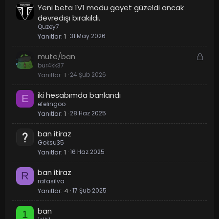
Yeni beta 1V1 modu gayet güzeldi ancak
devredışı bırakıldı.
Quzey7
Yanıtlar
1
31 May 2026
K
mute/ban
bur4kk37
i
Yanıtlar
1
24 Şub 2026
l
i
iki hesabımda banlandı
t
E
efelingoo
l
Yanıtlar
1
28 Haz 2025
i
ban itiraz
Goksu35
Yanıtlar
1
16 Haz 2025
ban itiraz
R
rafasilva
Yanıtlar
4
17 Şub 2025
ban
1