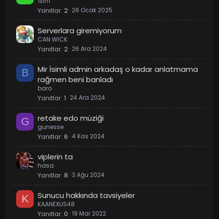
1slh1
Yanıtlar
2
26 Ocak 2025
Serverlara giremiyorum
CAN WICK
Yanıtlar
2
26 Ara 2024
Mir İsimli admin arkadaş o kadar anlatmama
B
rağmen beni banladı
baro
Yanıtlar
1
24 Ara 2024
retake edo müziği
G
gunesse
Yanıtlar
6
4 Kas 2024
viplerin ta
hasa
Yanıtlar
8
3 Ağu 2024
Sunucu hakkında tavsiyeler
K
KAANEXUS48
Yanıtlar
0
19 Mar 2022